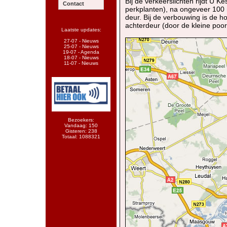
Bij de verkeerslichten rijdt U 
Contact
perkplanten), na ongeveer 100 m
deur. Bij de verbouwing is de h
achterdeur (door de kleine poor
Laatste updates:
27-07 - Nieuws
25-07 - Nieuws
19-07 - Agenda
18-07 - Nieuws
11-07 - Nieuws
Bezoekers:
Vandaag: 150
Gisteren: 238
Totaal: 1088321