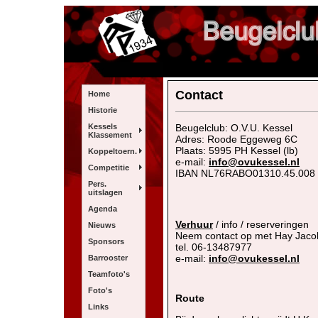
Contact
Home
Historie
Kessels
Beugelclub: O.V.U. Kessel
Klassement
Adres: Roode Eggeweg 6C
Plaats: 5995 PH Kessel (lb)
Koppeltoern.
e-mail:
info@ovukessel.nl
Competitie
IBAN NL76RABO01310.45.008
Pers.
uitslagen
Agenda
Verhuur
/ info / reserveringen
Nieuws
Neem contact op met Hay Jaco
Sponsors
tel. 06-13487977
e-mail:
info@ovukessel.nl
Barrooster
Teamfoto's
Foto's
Route
Links