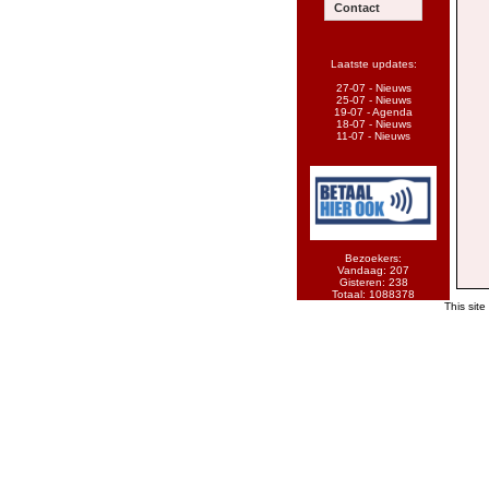
Contact
Laatste updates:
27-07 - Nieuws
25-07 - Nieuws
19-07 - Agenda
18-07 - Nieuws
11-07 - Nieuws
Bezoekers:
Vandaag: 207
Gisteren: 238
Totaal: 1088378
This site