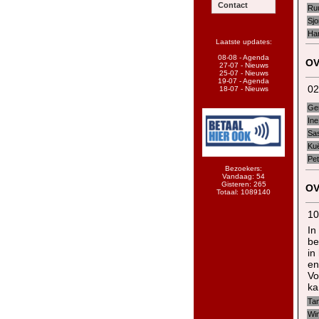
Contact
Ru
Sjo
Ha
Laatste updates:
08-08 - Agenda
OV
27-07 - Nieuws
25-07 - Nieuws
19-07 - Agenda
02
18-07 - Nieuws
Ge
Ine
Sa
Ku
Pe
Bezoekers:
Vandaag: 54
Gisteren: 265
OV
Totaal: 1089140
10
In
be
in
en
Vo
ka
Ta
Wi