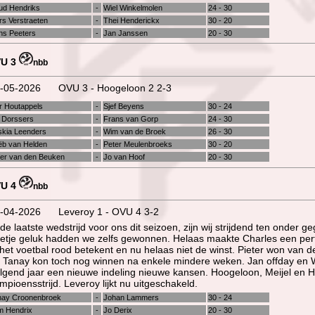
ud Hendriks
-
Wiel Winkelmolen
24 - 30
rs Verstraeten
-
Thei Henderickx
30 - 20
ns Peeters
-
Jan Janssen
20 - 30
U 3
nbb
-05-2026
OVU 3 - Hoogeloon 2 2-3
r Houtappels
-
Sjef Beyens
30 - 24
 Dorssers
-
Frans van Gorp
24 - 30
skia Leenders
-
Wim van de Broek
26 - 30
ëb van Helden
-
Peter Meulenbroeks
30 - 20
ter van den Beuken
-
Jo van Hoof
20 - 30
U 4
nbb
-04-2026
Leveroy 1 - OVU 4 3-2
 de laatste wedstrijd voor ons dit seizoen, zijn wij strijdend ten onder 
etje geluk hadden we zelfs gewonnen. Helaas maakte Charles een per
 het voetbal rood betekent en nu helaas niet de winst. Pieter won van d
 Tanay kon toch nog winnen na enkele mindere weken. Jan offday en 
lgend jaar een nieuwe indeling nieuwe kansen. Hoogeloon, Meijel en H
mpioensstrijd. Leveroy lijkt nu uitgeschakeld.
nay Croonenbroek
-
Johan Lammers
30 - 24
m Hendrix
-
Jo Derix
20 - 30