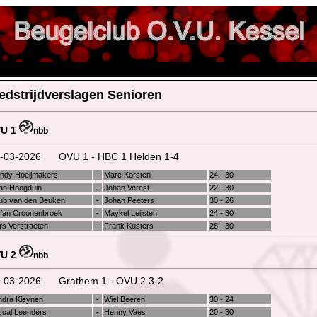
dstrijdverslagen Senioren
U 1
nbb
-03-2026
OVU 1 - HBC 1 Helden 1-4
ndy Hoeijmakers
-
Marc Korsten
24 - 30
an Hoogduin
-
Johan Verest
22 - 30
ub van den Beuken
-
Johan Peeters
30 - 26
efan Croonenbroek
-
Maykel Leijsten
24 - 30
rs Verstraeten
-
Frank Kusters
28 - 30
U 2
nbb
-03-2026
Grathem 1 - OVU 2 3-2
ndra Kleynen
-
Wiel Beeren
30 - 24
scal Leenders
-
Henny Vaes
20 - 30