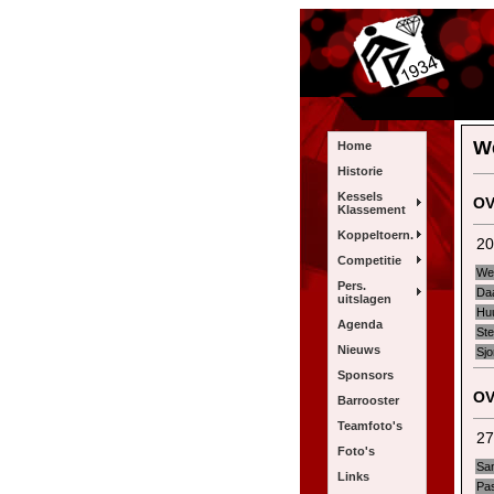
We
Home
Historie
Kessels
OV
Klassement
Koppeltoern.
20
Competitie
We
Pers.
Da
uitslagen
Hu
Agenda
St
Nieuws
Sjo
Sponsors
OV
Barrooster
Teamfoto's
27
Foto's
Sa
Links
Pa